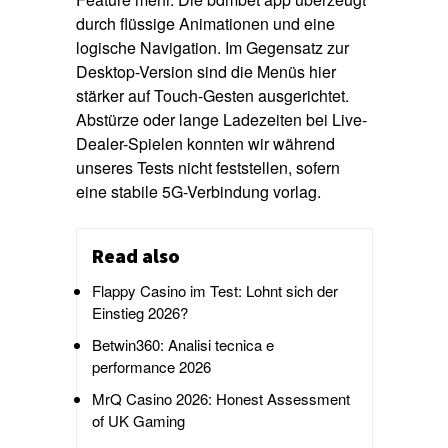
durch flüssige Animationen und eine
logische Navigation. Im Gegensatz zur
Desktop-Version sind die Menüs hier
stärker auf Touch-Gesten ausgerichtet.
Abstürze oder lange Ladezeiten bei Live-
Dealer-Spielen konnten wir während
unseres Tests nicht feststellen, sofern
eine stabile 5G-Verbindung vorlag.
Read also
Flappy Casino im Test: Lohnt sich der
Einstieg 2026?
Betwin360: Analisi tecnica e
performance 2026
MrQ Casino 2026: Honest Assessment
of UK Gaming