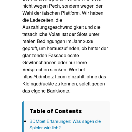
nicht wegen Pech, sondern wegen der
Wahl der falschen Plattform. Wir haben
die Ladezeiten, die
Auszahlungsgeschwindigkeit und die
tatsächliche Volatilität der Slots unter
realen Bedingungen im Jahr 2026
geprüft, um herauszufinden, ob hinter der
glänzenden Fassade echte
Gewinnchancen oder nur leere
Versprechen stecken. Wer bei
https://bdmbetz1.com
einzahlt, ohne das
Kleingedruckte zu kennen, spielt gegen
das eigene Bankkonto.
Table of Contents
BDMbet Erfahrungen: Was sagen die
Spieler wirklich?