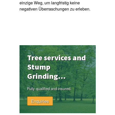
einzige Weg, um langfristig keine
negativen Überraschungen zu erleben.
Tree services and
Stump
Grinding...
Fully qualified and insured.
Enquiries