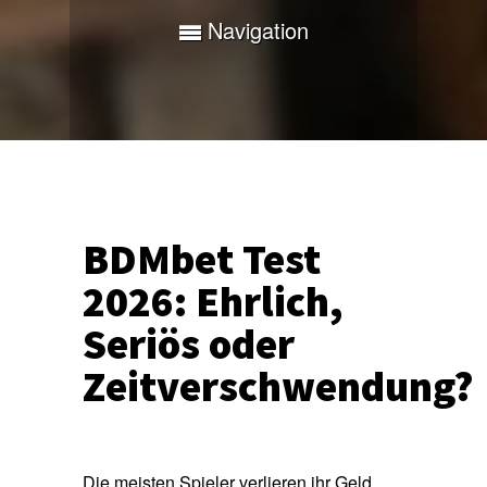
Navigation
BDMbet Test
2026: Ehrlich,
Seriös oder
Zeitverschwendung?
Die meisten Spieler verlieren ihr Geld