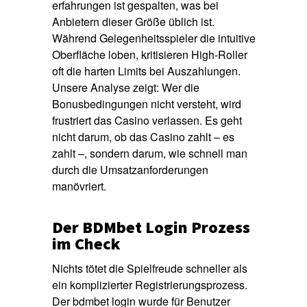
erfahrungen ist gespalten, was bei
Anbietern dieser Größe üblich ist.
Während Gelegenheitsspieler die intuitive
Oberfläche loben, kritisieren High-Roller
oft die harten Limits bei Auszahlungen.
Unsere Analyse zeigt: Wer die
Bonusbedingungen nicht versteht, wird
frustriert das Casino verlassen. Es geht
nicht darum, ob das Casino zahlt – es
zahlt –, sondern darum, wie schnell man
durch die Umsatzanforderungen
manövriert.
Der BDMbet Login Prozess
im Check
Nichts tötet die Spielfreude schneller als
ein komplizierter Registrierungsprozess.
Der bdmbet login wurde für Benutzer