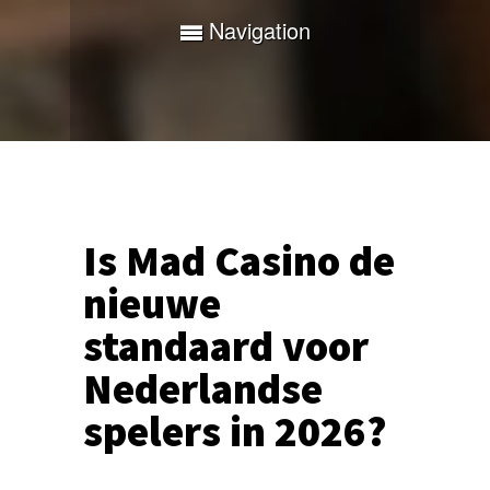
Navigation
Is Mad Casino de
nieuwe
standaard voor
Nederlandse
spelers in 2026?