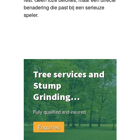
benadering die past bij een serieuze
speler.
Tree services and
Stump
Grinding...
Fully qualified and insured.
Enquiries