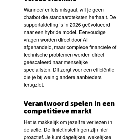
Wanneer er iets misgaat, wil je geen
chatbot die standaardteksten herhaalt. De
supportafdeling is in 2026 geëvolueerd
naar een hybride model. Eenvoudige
vragen worden direct door AI
afgehandeld, maar complexe financiële of
technische problemen worden direct
geëscaleerd naar menselijke
specialisten. Dit zorgt voor een efficiëntie
die je bij weinig andere aanbieders
terugziet.
Verantwoord spelen in een
competitieve markt
Het is makkelijk om jezelf te verliezen in
de actie. De limietinstellingen zijn hier
proactief. Je kunt dagelijkse, wekelijkse