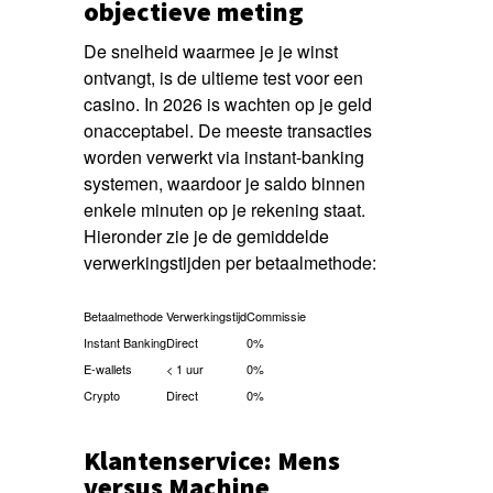
objectieve meting
De snelheid waarmee je je winst
ontvangt, is de ultieme test voor een
casino. In 2026 is wachten op je geld
onacceptabel. De meeste transacties
worden verwerkt via instant-banking
systemen, waardoor je saldo binnen
enkele minuten op je rekening staat.
Hieronder zie je de gemiddelde
verwerkingstijden per betaalmethode:
Betaalmethode
Verwerkingstijd
Commissie
Instant Banking
Direct
0%
E-wallets
< 1 uur
0%
Crypto
Direct
0%
Klantenservice: Mens
versus Machine