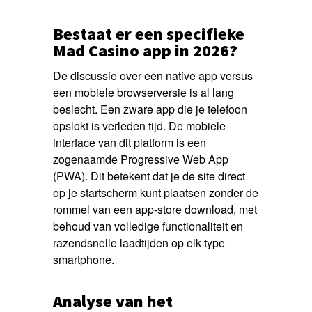
Bestaat er een specifieke
Mad Casino app in 2026?
De discussie over een native app versus
een mobiele browserversie is al lang
beslecht. Een zware app die je telefoon
opslokt is verleden tijd. De mobiele
interface van dit platform is een
zogenaamde Progressive Web App
(PWA). Dit betekent dat je de site direct
op je startscherm kunt plaatsen zonder de
rommel van een app-store download, met
behoud van volledige functionaliteit en
razendsnelle laadtijden op elk type
smartphone.
Analyse van het