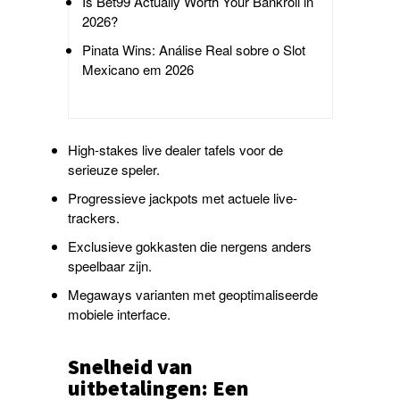
Is Bet99 Actually Worth Your Bankroll in
2026?
Pinata Wins: Análise Real sobre o Slot
Mexicano em 2026
High-stakes live dealer tafels voor de
serieuze speler.
Progressieve jackpots met actuele live-
trackers.
Exclusieve gokkasten die nergens anders
speelbaar zijn.
Megaways varianten met geoptimaliseerde
mobiele interface.
Snelheid van
uitbetalingen: Een