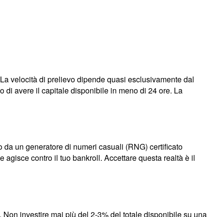
ti. La velocità di prelievo dipende quasi esclusivamente dal
no di avere il capitale disponibile in meno di 24 ore. La
to da un generatore di numeri casuali (RNG) certificato
agisce contro il tuo bankroll. Accettare questa realtà è il
 Non investire mai più del 2-3% del totale disponibile su una