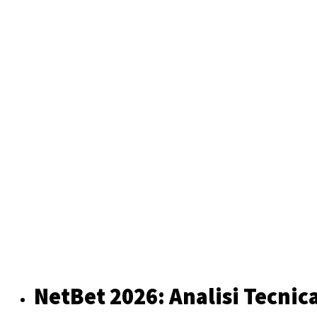
NetBet 2026: Analisi Tecnica