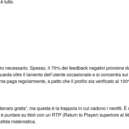
è tutto.
iltro necessario. Spesso, il 70% dei feedback negativi proviene d
guarda oltre il lamento dell’utente occasionale e si concentra sui
ma paga regolarmente, a patto che il profilo sia verificato al 10
naro gratis”, ma questa è la trappola in cui cadono i neofiti. È
o è puntare su titoli con un RTP (Return to Player) superiore al 
 sfida matematica.