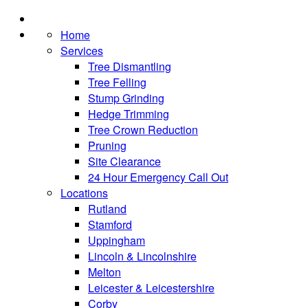
Home
Services
Tree Dismantling
Tree Felling
Stump Grinding
Hedge Trimming
Tree Crown Reduction
Pruning
Site Clearance
24 Hour Emergency Call Out
Locations
Rutland
Stamford
Uppingham
Lincoln & Lincolnshire
Melton
Leicester & Leicestershire
Corby