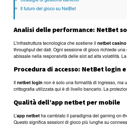
Il futuro del gioco su NetBet
Analisi delle performance: NetBet so
L’infrastruttura tecnologica che sostiene il
netbet casino
throughput dei dati. Ogni sessione di gioco richiede una si
abissale nella responsività delle slot ad alta volatilità. 
Procedura di accesso: NetBet login e
Il
netbet login
non è solo una formalità di ingresso, ma un
crittografia utilizzata qui è di livello bancario. La protez
Qualità dell’app netbet per mobile
L’
app netbet
ha cambiato il paradigma del gaming on-the-g
Questo significa sessioni di gioco più lunghe su connessi