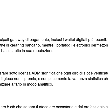
incipali gateway di pagamento, inclusi i wallet digitali più recen
tivi di clearing bancario, mentre i portafogli elettronici permetto
a ha costruito la sua reputazione.
rare sotto licenza ADM significa che ogni giro di slot è verifica
l gioco non ti premia, è semplicemente la varianza statistica che 
ziare a farlo in modo analitico.
ro è ciò che separa il giocatore occasionale dal professionista.