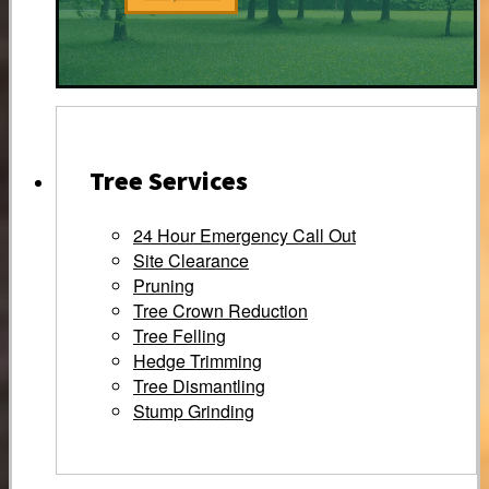
Tree Services
24 Hour Emergency Call Out
Site Clearance
Pruning
Tree Crown Reduction
Tree Felling
Hedge Trimming
Tree Dismantling
Stump Grinding