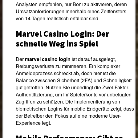
Analysten empfehlen, nur Boni zu aktivieren, deren
Umsatzanforderungen innerhalb eines Zeitfensters
von 14 Tagen realistisch erfüllbar sind.
Marvel Casino Login: Der
schnelle Weg ins Spiel
Der
marvel casino login
ist darauf ausgelegt,
Reibungsverluste zu minimieren. Ein komplexer
Anmeldeprozess schreckt ab, doch hier ist die
Balance zwischen Sicherheit (2FA) und Schnelligkeit
gut getroffen. Nutzen Sie unbedingt die Zwei-Faktor-
Authentifizierung, um Ihr Spielerkonto vor unbefugten
Zugriffen zu schützen. Die Implementierung von
biometrischen Logins für mobile Endgeräte zeigt, dass
der Betreiber den Fokus auf eine moderne User-
Experience legt.
Mobile Performance: Gibt es