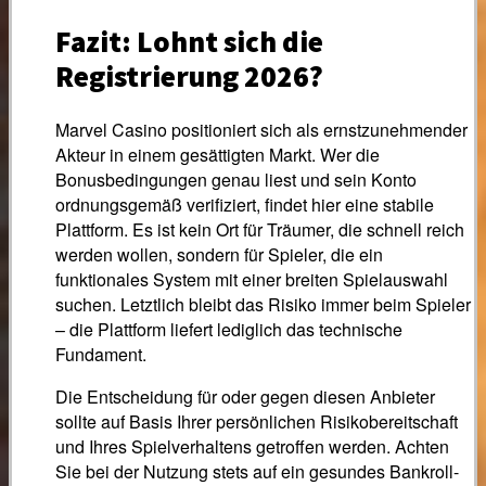
Fazit: Lohnt sich die
Registrierung 2026?
Marvel Casino positioniert sich als ernstzunehmender
Akteur in einem gesättigten Markt. Wer die
Bonusbedingungen genau liest und sein Konto
ordnungsgemäß verifiziert, findet hier eine stabile
Plattform. Es ist kein Ort für Träumer, die schnell reich
werden wollen, sondern für Spieler, die ein
funktionales System mit einer breiten Spielauswahl
suchen. Letztlich bleibt das Risiko immer beim Spieler
– die Plattform liefert lediglich das technische
Fundament.
Die Entscheidung für oder gegen diesen Anbieter
sollte auf Basis Ihrer persönlichen Risikobereitschaft
und Ihres Spielverhaltens getroffen werden. Achten
Sie bei der Nutzung stets auf ein gesundes Bankroll-