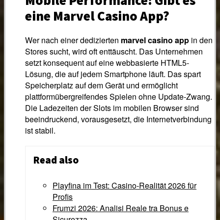
eine Marvel Casino App?
Wer nach einer dedizierten
marvel casino app
in den
Stores sucht, wird oft enttäuscht. Das Unternehmen
setzt konsequent auf eine webbasierte HTML5-
Lösung, die auf jedem Smartphone läuft. Das spart
Speicherplatz auf dem Gerät und ermöglicht
plattformübergreifendes Spielen ohne Update-Zwang.
Die Ladezeiten der Slots im mobilen Browser sind
beeindruckend, vorausgesetzt, die Internetverbindung
ist stabil.
Read also
Playfina im Test: Casino-Realität 2026 für
Profis
Frumzi 2026: Analisi Reale tra Bonus e
Sicurezza