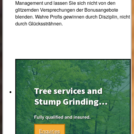
Management und lassen Sie sich nicht von den
glitzernden Versprechungen der Bonusangebote
blenden. Wahre Profis gewinnen durch Disziplin, nicht
durch Glückssträhnen.
Tree services and
Stump Grinding...
Fully qualified and insured.
Enquiries