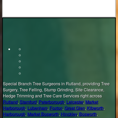
Special Branch Tree Surgeons in Rutland, providing Tree
Surgery, Tree Felling, Stump Grinding, Site Clearance,
Hedge Trimming and Tree Care Services right across
Rutland
,
Stamford
,
Peterborough
,
Leicester
,
Market
Harborough
,
Lubenham
,
Foxton
,
Great Glen
,
Kibworth
,
Harborough
,
Market Bosworth
,
Hinckley
,
Bosworth
,