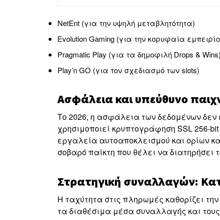
NetEnt (για την υψηλή μεταβλητότητα)
Evolution Gaming (για την κορυφαία εμπειρία 
Pragmatic Play (για τα δημοφιλή Drops & Wins
Play’n GO (για τον σχεδιασμό των slots)
Ασφάλεια και υπεύθυνο παιχν
Το 2026, η ασφάλεια των δεδομένων δεν
χρησιμοποιεί κρυπτογράφηση SSL 256-bit
εργαλεία αυτοαποκλεισμού και ορίων κα
σοβαρό παίκτη που θέλει να διατηρήσει 
Στρατηγική συναλλαγών: Κατ
Η ταχύτητα στις πληρωμές καθορίζει την
τα διαθέσιμα μέσα συναλλαγής και τους