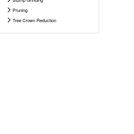
Pruning
Tree Crown Reduction