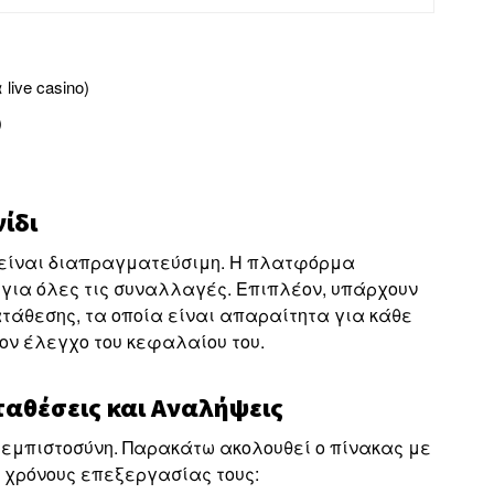
live casino)
)
ίδι
 είναι διαπραγματεύσιμη. Η πλατφόρμα
 για όλες τις συναλλαγές. Επιπλέον, υπάρχουν
τάθεσης, τα οποία είναι απαραίτητα για κάθε
τον έλεγχο του κεφαλαίου του.
αθέσεις και Αναλήψεις
 εμπιστοσύνη. Παρακάτω ακολουθεί ο πίνακας με
 χρόνους επεξεργασίας τους: