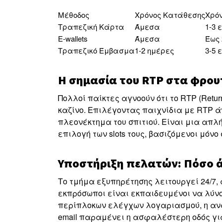
Μέθοδος
Χρόνος Κατάθεσης
Χρό
Τραπεζική Κάρτα
Άμεσα
1-3 
E-wallets
Άμεσα
Έως 
Τραπεζικό Έμβασμα
1-2 ημέρες
3-5 
Η σημασία του RTP στα φρου
Πολλοί παίκτες αγνοούν ότι το RTP (Retur
καζίνο. Επιλέγοντας παιχνίδια με RTP ά
πλεονέκτημα του σπιτιού. Είναι μια απλ
επιλογή των slots τους, βασιζόμενοι μόν
Υποστήριξη πελατών: Πόσο 
Το τμήμα εξυπηρέτησης λειτουργεί 24/7, α
εκπρόσωποι είναι εκπαιδευμένοι να λύνο
περίπλοκων ελέγχων λογαριασμού, η ανα
email παραμένει η ασφαλέστερη οδός γ