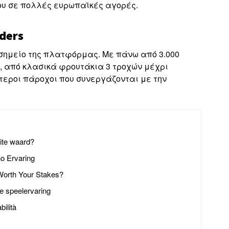
ου σε πολλές ευρωπαϊκές αγορές.
iders
ό σημείο της πλατφόρμας. Με πάνω από 3.000
ο, από κλασικά φρουτάκια 3 τροχών μέχρι
τεροι πάροχοι που συνεργάζονται με την
ite waard?
no Ervaring
Worth Your Stakes?
e speelervaring
ilità